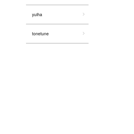
yuiha
tonetune