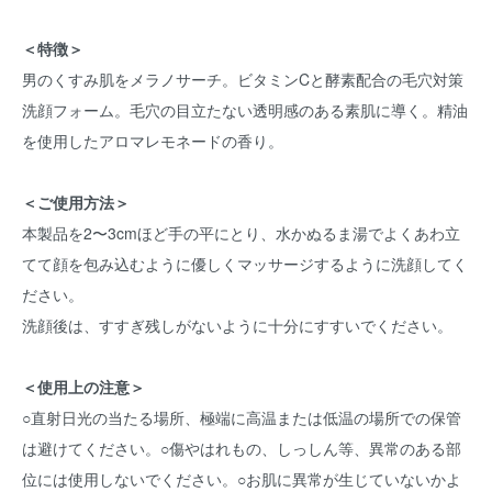
＜特徴＞
男のくすみ肌をメラノサーチ。ビタミンCと酵素配合の毛穴対策
洗顔フォーム。毛穴の目立たない透明感のある素肌に導く。精油
を使用したアロマレモネードの香り。
＜ご使用方法＞
本製品を2〜3cmほど手の平にとり、水かぬるま湯でよくあわ立
てて顔を包み込むように優しくマッサージするように洗顔してく
ださい。
洗顔後は、すすぎ残しがないように十分にすすいでください。
＜使用上の注意＞
○直射日光の当たる場所、極端に高温または低温の場所での保管
は避けてください。○傷やはれもの、しっしん等、異常のある部
位には使用しないでください。○お肌に異常が生じていないかよ