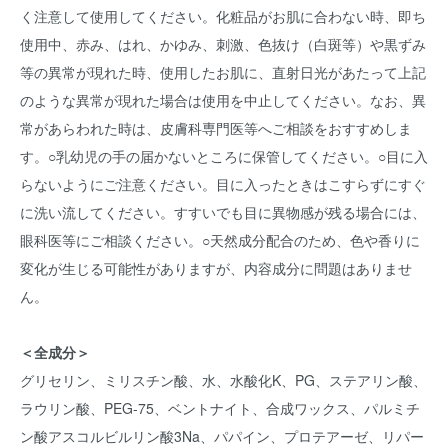
く注意して使用してください。化粧品がお肌に合わない時、即ち
使用中、赤み、はれ、かゆみ、刺激、色抜け（白斑等）や黒ずみ
等の異常が現れた時、使用したお肌に、直射日光があたって上記
のような異常が現れた場合は使用を中止してください。なお、異
常があらわれた時は、皮膚科専門医等へご相談をおすすめしま
す。○乳幼児の手の届かないところに保管してください。○目に入
らないようにご注意ください。目に入ったときはこすらずにすぐ
に洗い流してください。すすいでも目に異物感が残る場合には、
眼科医等にご相談ください。○天然成分配合のため、色や香りに
変化が生じる可能性がありますが、内容成分に問題はありませ
ん。
＜全成分＞
グリセリン、ミリスチン酸、水、水酸化K、PG、ステアリン酸、
ラウリン酸、PEG-75、ベントナイト、合成ワックス、パルミチ
ン酸アスコルビルリン酸3Na、パパイン、プロテアーゼ、リパー