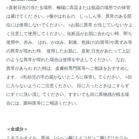
○直射日光の当たる場所、極端に高温または低温の場所での保管
は避けてくだ さい。○傷やはれもの、しっしん等、異常のある部
位には使用しないでください。 ○お肌に異常 が生じていないかよ
く注意して使用してください。化粧品がお肌に合わない時、即ち
使用中、赤み、 はれ、かゆみ、刺激、色抜け(白斑等)や黒ずみ等
の異常が現れた時、 使用したお肌に、直射 日光があたって上記
のような異常が現れた場合は使用を中止してください。 なお、
異常があらわ れた時は、皮膚科専門医等へご相談をおすすめし
ます。 ○乳幼児の手の届かないところに保管し てください。 ○目
に入らないようにご注意ください。 目に入ったときはこすらず
にすぐに洗い流し てください。すすいでも目に異物感が残る場
合には、眼科医等にご相談ください。
＜全成分＞
ミネラルオイル、馬油、(ベヘン酸/エイコサン二酸)グリセリル、