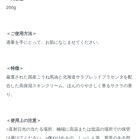
200g
＜ご使用方法＞
適量を手にとって、お肌になじませてください。
＜特徴＞
厳選された国産こうね馬油と北海道サラブレッドプラセンタを配
合した高保湿スキンクリーム。ほんのりやさしく香るサクラの香
り。
＜使用上の注意＞
○直射日光の当たる場所、極端に高温または低温の場所での保管
は避けてください。○傷やはれもの、しっしん等、異常のある部