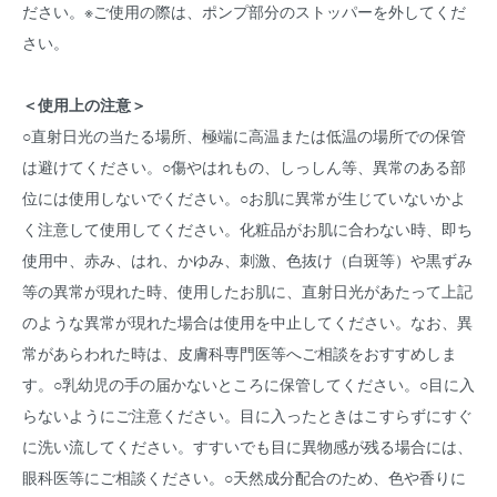
ださい。※ご使用の際は、ポンプ部分のストッパーを外してくだ
さい。
＜使用上の注意＞
○直射日光の当たる場所、極端に高温または低温の場所での保管
は避けてください。○傷やはれもの、しっしん等、異常のある部
位には使用しないでください。○お肌に異常が生じていないかよ
く注意して使用してください。化粧品がお肌に合わない時、即ち
使用中、赤み、はれ、かゆみ、刺激、色抜け（白斑等）や黒ずみ
等の異常が現れた時、使用したお肌に、直射日光があたって上記
のような異常が現れた場合は使用を中止してください。なお、異
常があらわれた時は、皮膚科専門医等へご相談をおすすめしま
す。○乳幼児の手の届かないところに保管してください。○目に入
らないようにご注意ください。目に入ったときはこすらずにすぐ
に洗い流してください。すすいでも目に異物感が残る場合には、
眼科医等にご相談ください。○天然成分配合のため、色や香りに