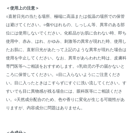
＜使用上の注意＞
○直射日光の当たる場所、極端に高温または低温の場所での保管
は避けてください。○傷やはれもの、しっしん等、異常のある部
位には使用しないでください。化粧品がお肌に合わない時、即ち
使用中、赤み、はれ、かゆみ、刺激等の異常が現れた時、使用し
たお肌に、直射日光があたって上記のような異常が現れた場合は
使用を中止してください。なお、異常があらわれた時は、皮膚科
専門医等へご相談をおすすめします。○乳幼児の手の届かないと
ころに保管してください。○目に入らないようにご注意くださ
い。目に入ったときはこすらずにすぐに洗い流してください。す
すいでも目に異物感が残る場合には、眼科医等にご相談くださ
い。○天然成分配合のため、色や香りに変化が生じる可能性があ
りますが、内容成分に問題はありません。
＜全成分＞