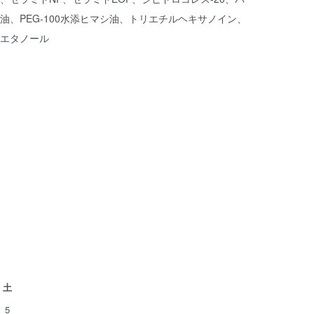
、PEG-100水添ヒマシ油、トリエチルヘキサノイン、
エタノール
土
5