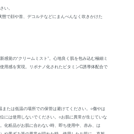
さい。
た状態で顔や首、デコルテなどにまんべんなく吹きかけた
新感覚の“クリームミスト”。心地良く肌を包み込む極細ミ
使用感を実現。リポナノ化されたビタミンC誘導体配合で
温または低温の場所での保管は避けてください。○傷やは
位には使用しないでください。○お肌に異常が生じていな
。化粧品がお肌に合わない時、即ち使用中、赤み、は
）や黒ずみ等の異常が現れた時、使用したお肌に、直射