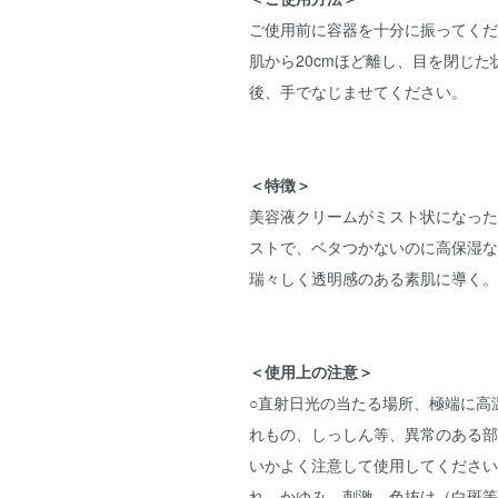
ご使用前に容器を十分に振ってくだ
肌から20cmほど離し、目を閉じ
後、手でなじませてください。
＜特徴＞
美容液クリームがミスト状になった
ストで、ベタつかないのに高保湿な
瑞々しく透明感のある素肌に導く。
＜使用上の注意＞
○直射日光の当たる場所、極端に高
れもの、しっしん等、異常のある部
いかよく注意して使用してください
れ、かゆみ、刺激、色抜け（白斑等