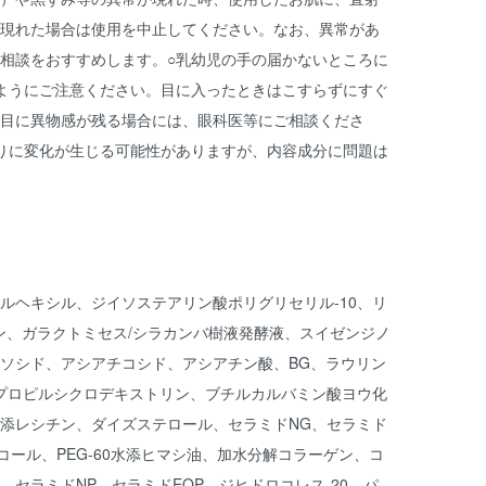
現れた場合は使用を中止してください。なお、異常があ
相談をおすすめします。○乳幼児の手の届かないところに
ようにご注意ください。目に入ったときはこすらずにすぐ
目に異物感が残る場合には、眼科医等にご相談くださ
りに変化が生じる可能性がありますが、内容成分に問題は
ルヘキシル、ジイソステアリン酸ポリグリセリル-10、リ
ン、ガラクトミセス/シラカンバ樹液発酵液、スイゼンジノ
ソシド、アシアチコシド、アシアチン酸、BG、ラウリン
シプロピルシクロデキストリン、ブチルカルバミン酸ヨウ化
添レシチン、ダイズステロール、セラミドNG、セラミド
コール、PEG-60水添ヒマシ油、加水分解コラーゲン、コ
セラミドNP、セラミドEOP、ジヒドロコレス-20、パ