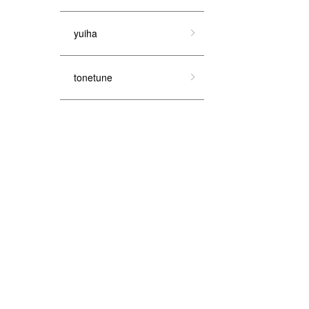
yuiha
tonetune