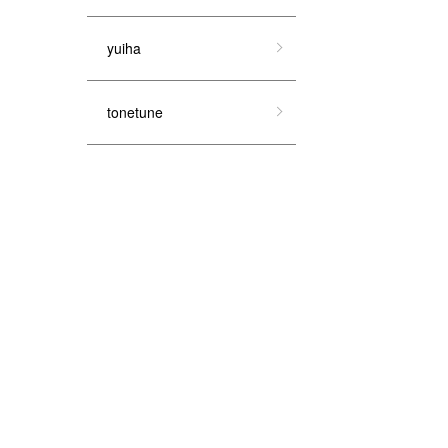
yuiha
tonetune