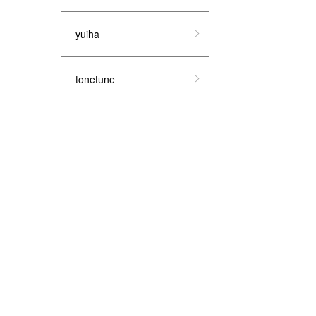
yuiha
tonetune